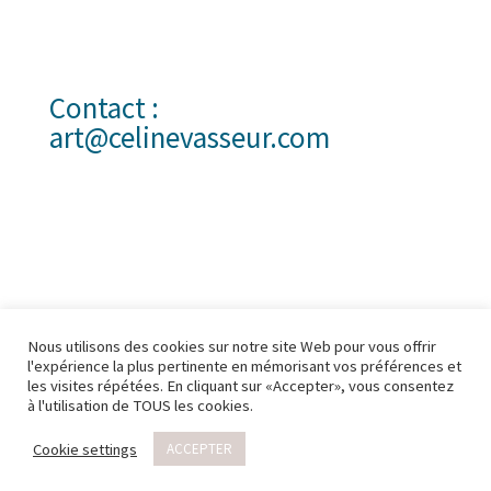
Contact :
art@celinevasseur.com
Accueil
Cours en ligne
Blog
Contact
Nous utilisons des cookies sur notre site Web pour vous offrir
Cours de pastel offert
l'expérience la plus pertinente en mémorisant vos préférences et
les visites répétées. En cliquant sur «Accepter», vous consentez
Conditions générales de vente
à l'utilisation de TOUS les cookies.
Mentions Légales
Aide
Témoignages élèves
Cookie settings
ACCEPTER